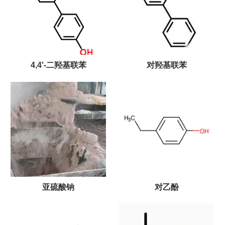
4,4'-二羟基联苯
对羟基联苯
亚硫酸钠
对乙酚