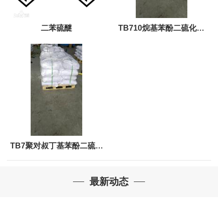
二苯硫醚
TB710烷基苯酚二硫化物
（90%）和硬脂酸混合物
（10%）
TB7聚对叔丁基苯酚二硫化
物
最新动态